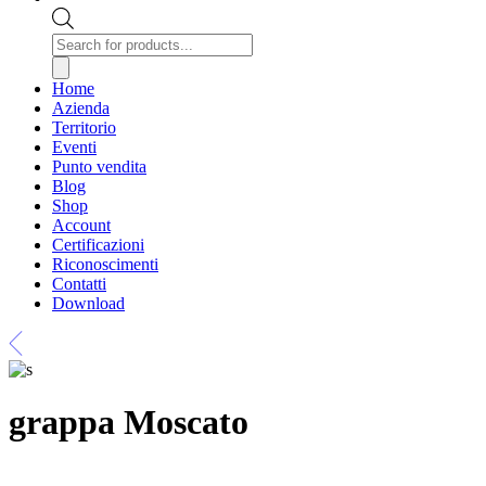
Products
search
Home
Azienda
Territorio
Eventi
Punto vendita
Blog
Shop
Account
Certificazioni
Riconoscimenti
Contatti
Download
grappa Moscato