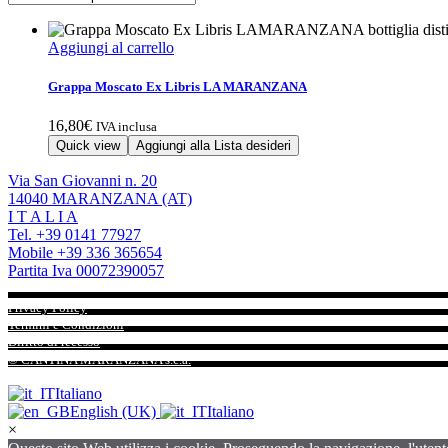
Aggiungi al carrello
Grappa Moscato Ex Libris LA MARANZANA
16,80
€
IVA inclusa
Quick view
Aggiungi alla Lista desideri
Via San Giovanni n. 20
14040 MARANZANA (AT)
I T A L I A
Tel. +39 0141 77927
Mobile +39 336 365654
Partita Iva 00072390057
Privacy Policy
Termini e Condizioni
Diritto di recesso
© CANTINA MARANZANA s.c.a.
All Rights Reserved
Italiano
English (UK)
Italiano
×