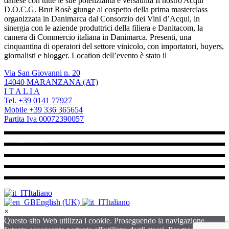
danese con tutte le sue potenzialità e versatilità Il nostro Acqui
D.O.C.G. Brut Rosè giunge al cospetto della prima masterclass
organizzata in Danimarca dal Consorzio dei Vini d’Acqui, in
sinergia con le aziende produttrici della filiera e Danitacom, la
camera di Commercio italiana in Danimarca. Presenti, una
cinquantina di operatori del settore vinicolo, con importatori, buyers,
giornalisti e blogger. Location dell’evento è stato il
Via San Giovanni n. 20
14040 MARANZANA (AT)
I T A L I A
Tel. +39 0141 77927
Mobile +39 336 365654
Partita Iva 00072390057
Privacy Policy
Termini e Condizioni
Diritto di recesso
© CANTINA MARANZANA s.c.a.
All Rights Reserved
Italiano
English (UK)
Italiano
×
Questo sito Web utilizza i cookie. Proseguendo la navigazione,