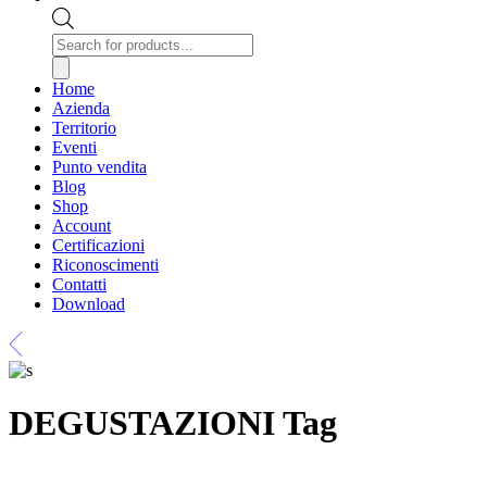
Products
search
Home
Azienda
Territorio
Eventi
Punto vendita
Blog
Shop
Account
Certificazioni
Riconoscimenti
Contatti
Download
DEGUSTAZIONI Tag